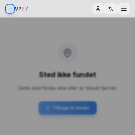
V
P
BY
Sted ikke fundet
Dette sted findes ikke eller er blevet fjernet.
Tilbage til steder