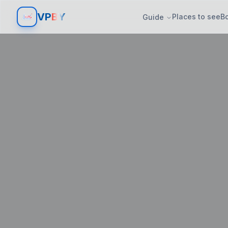
Aller au contenu
Aller aux filtres
V
P
BY
Places to see
B
Guide