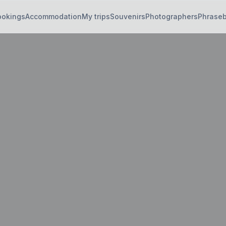
ookings
Accommodation
My trips
Souvenirs
Photographers
Phrase