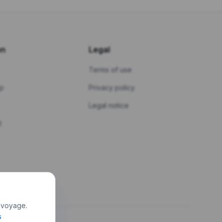
on
Legal
Terms of use
ip
Privacy policy
Legal notice
t
 voyage.
s