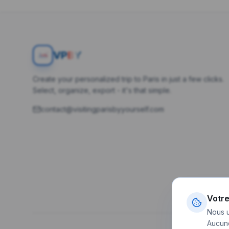
V
P
BY
Create your personalized trip to Paris in just a few clicks.
Select, organize, export - it's that simple.
contact@visitingparisbyyourself.com
Votre
Nous u
Aucune