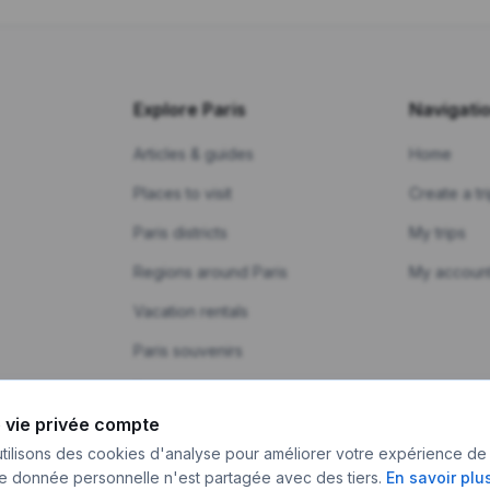
Explore Paris
Navigati
Articles & guides
Home
Places to visit
Create a tr
Paris districts
My trips
Regions around Paris
My accoun
Vacation rentals
Paris souvenirs
Partner photographers
 vie privée compte
tilisons des cookies d'analyse pour améliorer votre expérience de
 donnée personnelle n'est partagée avec des tiers.
En savoir plu