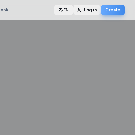
book
Log in
Create
EN