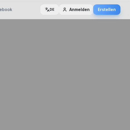
ebook
Anmelden
Erstellen
DE